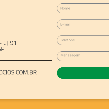
 CJ 91
SP
CIOS.COM.BR